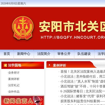
2026年8月8日星期六
首页
新闻中心
法院简介
审务公开
队伍建设
法学
法学园地
案例评析
·
喜报！北关区法院案例入选最高
·
业务研讨
·
小北说法 | 意外险赔付后，
·
案例评析
·
小北说法 | “真人水军”制造“
·
法官札记
·
酒后驾驶“驶”不得，十问十答要
·
6·26国际禁毒日 | 北关区
·
业外作品
·
小北说法 | 赌客变“代理” 获
·
损害股东利益责任纠纷案例—