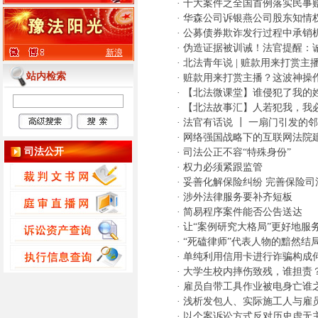
·
十大案件之全国首例落实民事
·
华森公司诉银燕公司股东知情
·
公募债券欺诈发行过程中承销机
·
伪造证据被训诫！法官提醒：
新浪
·
北法青年说 | 赃款用来打赏
站内检索
·
赃款用来打赏主播？这波神操
·
【北法微课堂】谁侵犯了我的
·
【北法故事汇】人若犯我，我
·
法官有话说 ┃ 一扇门引发的
·
网络强国战略下的互联网法院
司法公开
·
司法公正不容“特殊身份”
·
权力必须紧跟监管
·
妥善化解保险纠纷 完善保险司
·
涉外法律服务要补齐短板
·
简易程序案件能否公告送达
·
让“案例研究大格局”更好地服
·
“死磕律师”代表人物的黯然结
·
单纯利用信用卡进行诈骗构成
·
大学生校内摔伤致残，谁担责
·
雇员自带工具作业被电身亡谁
·
浅析发包人、实际施工人与雇
·
以个案诉讼方式反对历史虚无