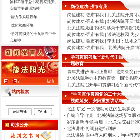
神和习近平总书记视察延安、
岗位建功·强市有我
安阳重要讲话精神”
·
岗位建功·强市有我 | 北关法院开展
·
能力作风建设年
·
岗位建功·强市有我 | 北关法院开展
·
优化营商环境
·
北关法院党组书记马越为干警讲授“我
·
学习贯彻党的十九届五中全
·
岗位建功·强市有我 | 送法进校园 为
会精神
·
岗位建功·强市有我 | 李田田：法袍
·
岗位建功·强市有我｜北关法院开展“
学习贯彻习近平新时代中国特色社
题教育
·
青年共进步 学习正当时 | 北关法院
·
北关法院举办主题教育第一期读书研
新浪
·
北关法院召开学习贯彻习近平新时代
站内检索
“学习宣传贯彻党的二十大精神和习
视察延安、安阳重要讲话精神”
·
北法·讲述 一次能动司法的生动实践
·
自编自导自演！北关法院这场新春联欢会
·
岁序更新 华章再启 ▏北关法院召开20
司法公开
·
北法讲述·将调解进行到底
·
北法讲述·眼中有人间烟火，胸中有万