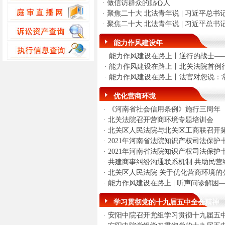
·
做信访群众的贴心人
·
聚焦二十大 北法青年说 | 习近平总
·
聚焦二十大 北法青年说 | 习近平总
能力作风建设年
·
能力作风建设在路上丨逆行的战士—
·
能力作风建设在路上丨北关法院首例
·
能力作风建设在路上丨法官对您说：
优化营商环境
·
《河南省社会信用条例》施行三周年
·
北关法院召开营商环境专题培训会
·
北关区人民法院与北关区工商联召开
·
2021年河南省法院知识产权司法保护
·
2021年河南省法院知识产权司法保护
·
共建商事纠纷沟通联系机制 共助民营
·
北关区人民法院 关于优化营商环境的
·
能力作风建设在路上 | 听声问诊解
学习贯彻党的十九届五中全会精神
·
安阳中院召开党组学习贯彻十九届五