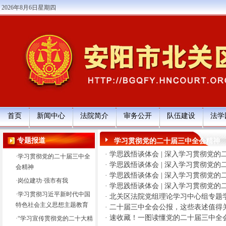
2026年8月6日星期四
首页
新闻中心
法院简介
审务公开
队伍建设
法学
专题报道
学习贯彻党的二十届三中全会精神
·
学思践悟谈体会 | 深入学习贯彻党
·
学习贯彻党的二十届三中全
·
学思践悟谈体会 | 深入学习贯彻党
会精神
·
学思践悟谈体会 | 深入学习贯彻党
·
岗位建功·强市有我
·
学思践悟谈体会 | 深入学习贯彻党
·
学习贯彻习近平新时代中国
·
北关区法院党组理论学习中心组专题
特色社会主义思想主题教育
·
二十届三中全会公报，这些表述值得
·
速收藏！一图读懂党的二十届三中全
·
“学习宣传贯彻党的二十大精