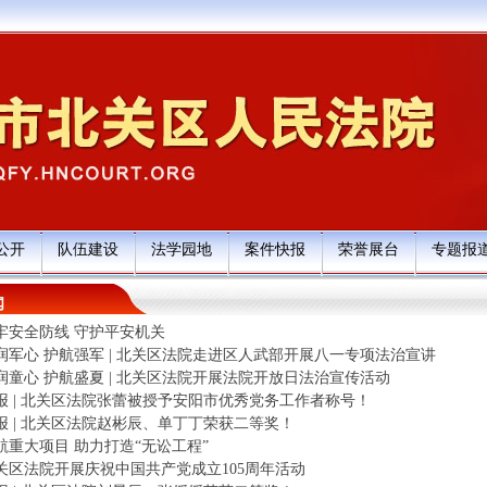
公开
队伍建设
法学园地
案件快报
荣誉展台
专题报
闻
牢安全防线 守护平安机关
润军心 护航强军 | 北关区法院走进区人武部开展八一专项法治宣讲
润童心 护航盛夏 | 北关区法院开展法院开放日法治宣传活动
报 | 北关区法院张蕾被授予安阳市优秀党务工作者称号！
报 | 北关区法院赵彬辰、单丁丁荣获二等奖！
航重大项目 助力打造“无讼工程”
关区法院开展庆祝中国共产党成立105周年活动