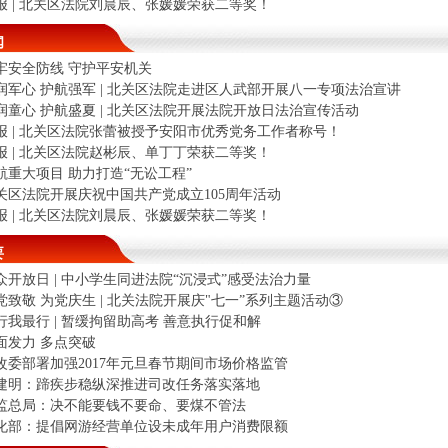
报 | 北关区法院刘晨辰、张媛媛荣获二等奖！
闻
牢安全防线 守护平安机关
润军心 护航强军 | 北关区法院走进区人武部开展八一专项法治宣讲
润童心 护航盛夏 | 北关区法院开展法院开放日法治宣传活动
报 | 北关区法院张蕾被授予安阳市优秀党务工作者称号！
报 | 北关区法院赵彬辰、单丁丁荣获二等奖！
航重大项目 助力打造“无讼工程”
关区法院开展庆祝中国共产党成立105周年活动
报 | 北关区法院刘晨辰、张媛媛荣获二等奖！
要
众开放日 | 中小学生同进法院“沉浸式”感受法治力量
党致敬 为党庆生 | 北关法院开展庆"七一”系列主题活动③
行我最行 | 暂缓拘留助高考 善意执行促和解
面发力 多点突破
改委部署加强2017年元旦春节期间市场价格监管
建明：蹄疾步稳纵深推进司改任务落实落地
监总局：决不能要钱不要命、要煤不管法
化部：提倡网游经营单位设未成年用户消费限额