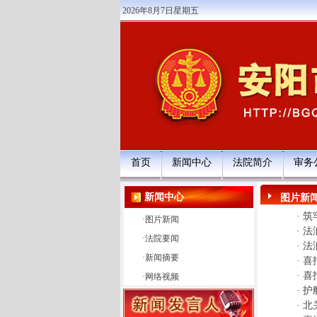
2026年8月7日星期五
首页
新闻中心
法院简介
审务
新闻中心
图片新
·
筑
·
图片新闻
·
法
·
法院要闻
·
法
·
新闻摘要
·
喜
·
喜
·
网络视频
·
护
·
北