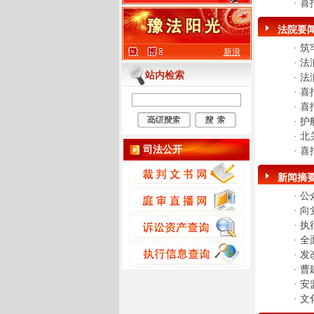
·
喜
法院要
·
筑
新浪
·
法
站内检索
·
法
·
喜
·
喜
·
护
·
北
司法公开
·
喜
新闻摘
·
公
·
向
·
执
·
全
·
发
·
曹
·
安
·
文