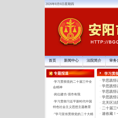
2026年8月6日星期四
首页
新闻中心
法院简介
审务
专题报道
学习贯
·
学思践悟
·
学习贯彻党的二十届三中全
·
学思践悟
会精神
·
学思践悟
·
岗位建功·强市有我
·
学思践悟
·
学习贯彻习近平新时代中国
·
北关区法
特色社会主义思想主题教育
·
二十届三
·
速收藏！
·
“学习宣传贯彻党的二十大精