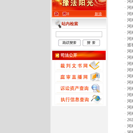
·
河
·
河
·
河
新浪
·
河
站内检索
·
河
·
河
·
河
·
巡
·
河
司法公开
·
河
·
河
·
河
·
河
·
河
·
河
·
河
·
河
·
河
·
河
·
2
·
河
·
河