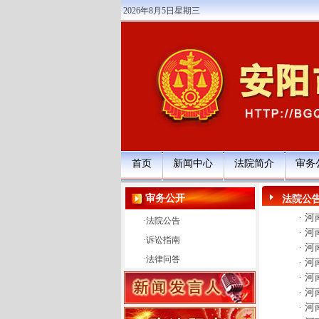
2026年8月5日星期三
首页
新闻中心
法院简介
审务
审务公开
法院公
·
河
·
法院公告
·
河
·
诉讼指南
·
河
·
法律问答
·
河
·
河
·
河
·
河