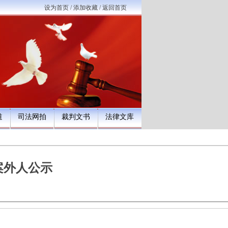
设为首页
/
添加收藏
/
返回首页
道
司法网拍
裁判文书
法律文库
案外人公示