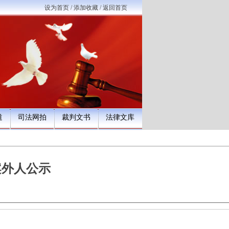
设为首页
/
添加收藏
/
返回首页
道
司法网拍
裁判文书
法律文库
案外人公示