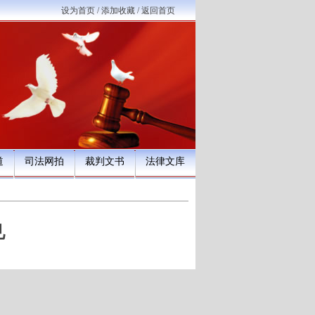
设为首页
/
添加收藏
/
返回首页
道
司法网拍
裁判文书
法律文库
见